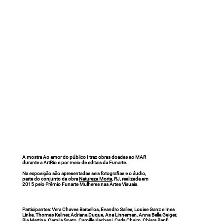
A mostra Ao amor do público I traz obras doadas ao MAR
durante a ArtRio e por meio de editais da Funarte.
Na exposição são apresentadas seis fotografias e o áudio,
parte do conjunto da obra
Natureza Morta
, RJ, realizada em
2015 pelo Prêmio Funarte Mulheres nas Artes Visuais.
Participantes:
Vera Chaves Barcellos, Evandro Salles, Louise Ganz e Ines
Linke, Thomas Kellner, Adriana Duque, Ana Linneman, Anna Bella Geiger,
Bia Martins, Camila Soato, Camille Kachani, Carla Chaim, Chiara Banfi,