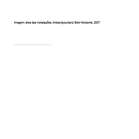
Imagem: área das instalações, thislandyourland, Belo Horizonte, 2007.