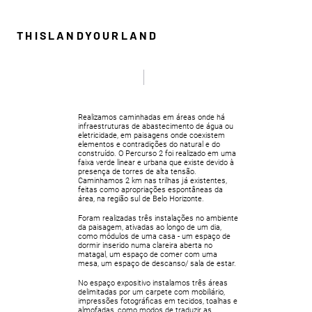
THISLANDYOURLAND
PERCURSO 2:
TORRES
CAMINHADAS, INSTALAÇÕES
2007
Realizamos caminhadas em áreas onde há
infraestruturas de abastecimento de água ou
eletricidade, em paisagens onde coexistem
elementos e contradições do natural e do
construído. O Percurso 2 foi realizado em uma
faixa verde linear e urbana que existe devido à
presença de torres de alta tensão.
Caminhamos 2 km nas trilhas já existentes,
feitas como apropriações espontâneas da
área, na região sul de Belo Horizonte.
Foram realizadas três instalações no ambiente
da paisagem, ativadas ao longo de um dia,
como módulos de uma casa - um espaço de
dormir inserido numa clareira aberta no
matagal, um espaço de comer com uma
mesa, um espaço de descanso/ sala de estar.
No espaço expositivo instalamos três áreas
delimitadas por um carpete com mobiliário,
impressões fotográficas em tecidos, toalhas e
almofadas, como modos de traduzir as